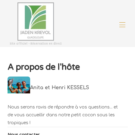
Site officiel - Réservation en direct
Bienvenue
Vue d'ensemble
A propos de l'hôte
Bons plans
Plan
Galerie
Tarifs
Anita et Henri KESSELS
Disponibilités
Avis
Contact
Nous serons ravis de répondre à vos questions... et
de vous accueillir dans notre petit cocon sous les
tropiques !
Nous contacter