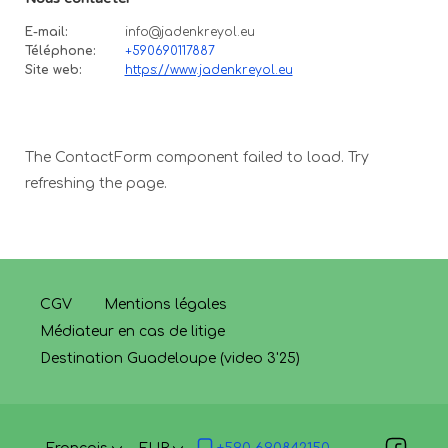
E-mail
:
info@jadenkreyol.eu
Téléphone
:
+590690117887
Site web
:
https://www.jadenkreyol.eu
The ContactForm component failed to load. Try
refreshing the page.
CGV
Mentions légales
Médiateur en cas de litige
Destination Guadeloupe (video 3'25)