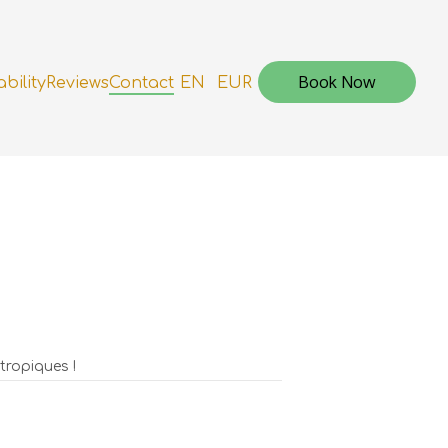
Book Now
ability
Reviews
Contact
EN
EUR
tropiques !