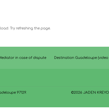
oad. Try refreshing the page.
ediator in case of dispute
Destination Guadeloupe (video 
adeloupe 97129
.
©
2026
JADEN KREYO