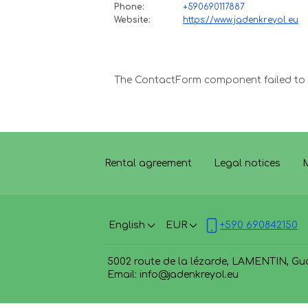
Phone
:
+590690117887
Website
:
https://www.jadenkreyol.eu
The ContactForm component failed to l
Rental agreement
Legal notices
M
English
EUR
+590 690842150
5002 route de la lézarde, LAMENTIN, Gu
Email
:
info@jadenkreyol.eu