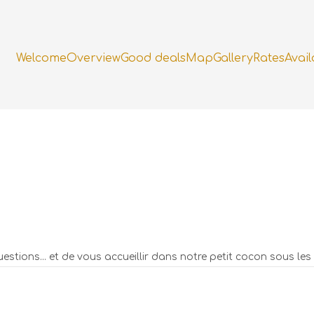
Welcome
Overview
Good deals
Map
Gallery
Rates
Avail
stions... et de vous accueillir dans notre petit cocon sous les 