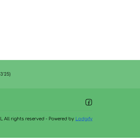
3'25)
L
All rights reserved
- Powered by
Lodgify